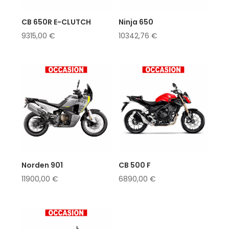
CB 650R E-CLUTCH
Ninja 650
9315,00
€
10342,76
€
Norden 901
CB 500 F
11900,00
€
6890,00
€